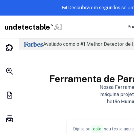
🖼️ Descubra em segundos se u
undetectable
AI
TM
Pr
Avaliado como o #1 Melhor Detector de I
Ferramenta de Par
Nossa Ferramen
máquina projet
botão
Huma
Digite ou
cole
seu texto aqui 