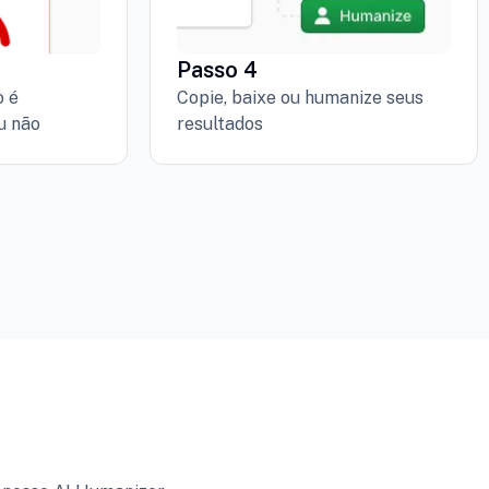
Passo 4
o é
Copie, baixe ou humanize seus
u não
resultados