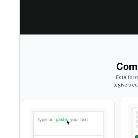
Como
Esta ferr
legíveis c