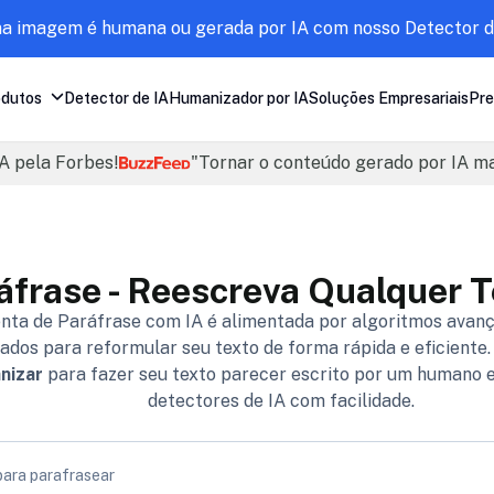
ma imagem é humana ou gerada por IA com nosso Detector d
odutos
Detector de IA
Humanizador por IA
Soluções Empresariais
Pre
A pela Forbes!
"Tornar o conteúdo gerado por IA m
áfrase - Reescreva Qualquer 
ta de Paráfrase com IA é alimentada por algoritmos avanç
ados para reformular seu texto de forma rápida e eficiente.
nizar
para fazer seu texto parecer escrito por um humano 
detectores de IA com facilidade.
para parafrasear