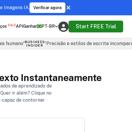
e Imagens IA.
Verificar agora
SALE
Start FREE Trial
ços
API
Ganhar
PT-BR
ais humano"
"Precisão e estilos de escrita incompar
Texto Instantaneamente
ados de aprendizado de
 Quer ir além? Clique no
e capaz de contornar