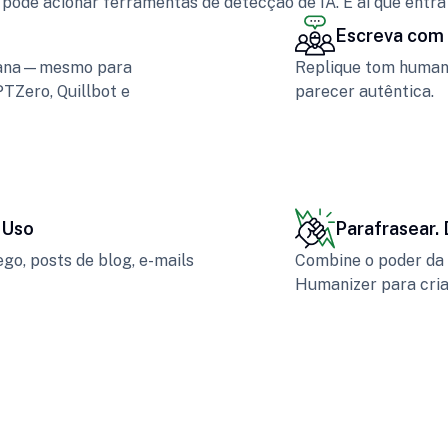
pode acionar ferramentas de detecção de IA. É aí que entra
Escreva com 
humana—mesmo para
Replique tom humano
Zero, Quillbot e
parecer autêntica.
 Uso
Parafrasear.
go, posts de blog, e-mails
Combine o poder da 
Humanizer para cria