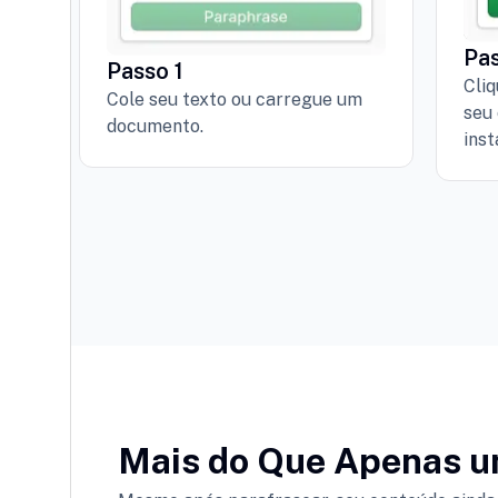
Pa
Passo 1
Cliq
Cole seu texto ou carregue um
seu
documento.
ins
Mais do Que Apenas u