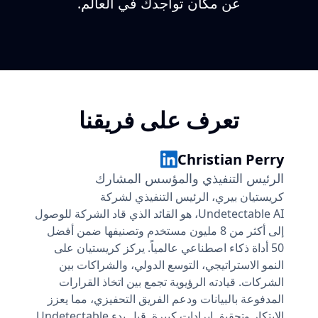
عن مكان تواجدك في العالم.
تعرف على فريقنا
Christian Perry
الرئيس التنفيذي والمؤسس المشارك
كريستيان بيري، الرئيس التنفيذي لشركة
Undetectable AI، هو القائد الذي قاد الشركة للوصول
إلى أكثر من 8 مليون مستخدم وتصنيفها ضمن أفضل
50 أداة ذكاء اصطناعي عالمياً. يركز كريستيان على
النمو الاستراتيجي، التوسع الدولي، والشراكات بين
الشركات. قيادته الرؤيوية تجمع بين اتخاذ القرارات
المدفوعة بالبيانات ودعم الفريق التحفيزي، مما يعزز
الابتكار وتحقيق إيرادات كبيرة. قبل بدء Undetectable