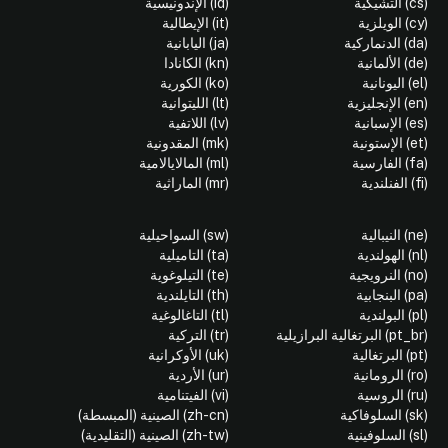
(cs) التشيكية
(id) الإندونيسية
(cy) الويلزية
(it) الإيطالية
(da) الدنماركية
(ja) اليابانية
(de) الألمانية
(kn) الكانادا
(el) اليونانية
(ko) الكورية
(en) الإنجليزية
(lt) الليتوانية
(es) الإسبانية
(lv) اللاتفية
(et) الإستونية
(mk) المقدونية
(fa) الفارسية
(ml) المالايالامية
(fi) الفنلندية
(mr) الماراثية
(ne) النيبالية
(sw) السواحيلية
(nl) الهولندية
(ta) التاميلية
(no) النرويجية
(te) التيلوغوية
(pa) البنجابية
(th) التايلندية
(pl) البولندية
(tl) التاغالوغية
(pt_br) البرتغالية البرازيلية
(tr) التركية
(pt) البرتغالية
(uk) الأوكرانية
(ro) الرومانية
(ur) الأردية
(ru) الروسية
(vi) الفيتنامية
(sk) السلوفاكية
(zh-cn) الصينية (المبسطة)
(sl) السلوفينية
(zh-tw) الصينية (التقليدية)