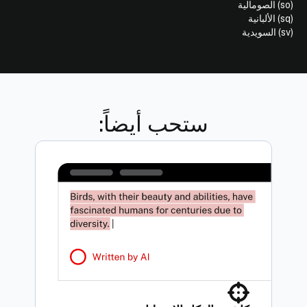
(so) الصومالية
(sq) الألبانية
(sv) السويدية
ستحب أيضاً: