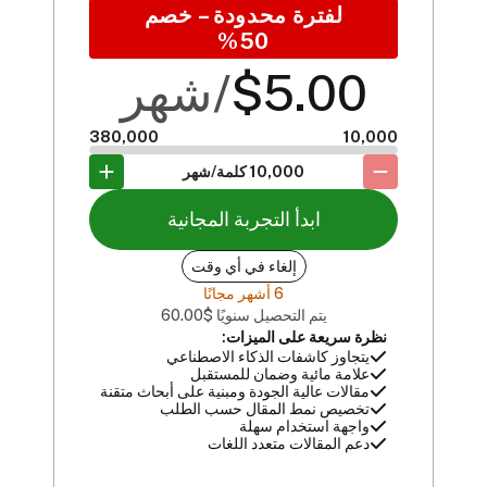
لفترة محدودة – خصم
50%
5.00
$
/شهر
380,000
10,000
10,000
كلمة/شهر
ابدأ التجربة المجانية
إلغاء في أي وقت
6 أشهر مجانًا
يتم التحصيل سنويًا
$
60.00
نظرة سريعة على الميزات:
يتجاوز كاشفات الذكاء الاصطناعي
علامة مائية وضمان للمستقبل
مقالات عالية الجودة ومبنية على أبحاث متقنة
تخصيص نمط المقال حسب الطلب
واجهة استخدام سهلة
دعم المقالات متعدد اللغات