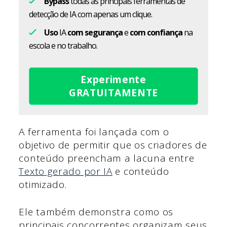
Bypass
todas as principais ferramentas de
detecção de IA com apenas um clique.
Uso
IA
com segurança
e
com confiança
na
escola e no trabalho.
Experimente
GRATUITAMENTE
A ferramenta foi lançada com o
objetivo de permitir que os criadores de
conteúdo preencham a lacuna entre
Texto gerado por IA
e conteúdo
otimizado.
Ele também demonstra como os
principais concorrentes organizam seus