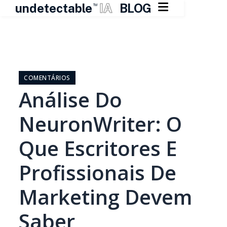

undetectable
IA
BLOG
TM
Pular
para
o
COMENTÁRIOS
conteúdo
Análise Do
NeuronWriter: O
Que Escritores E
Profissionais De
Marketing Devem
Saber