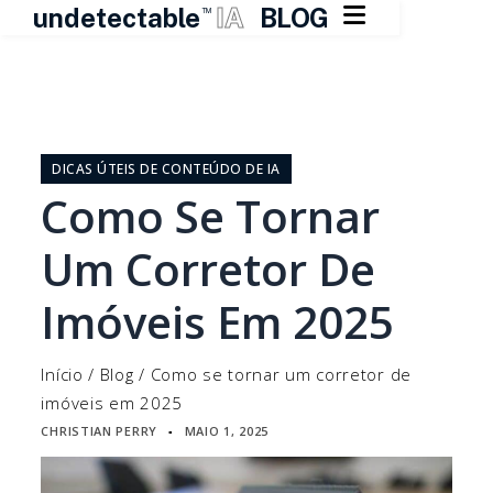

undetectable
IA
BLOG
TM
Pular
para
o
DICAS ÚTEIS DE CONTEÚDO DE IA
conteúdo
Como Se Tornar
Um Corretor De
Imóveis Em 2025
Início
/
Blog
/
Como se tornar um corretor de
imóveis em 2025
CHRISTIAN PERRY
MAIO 1, 2025
▪