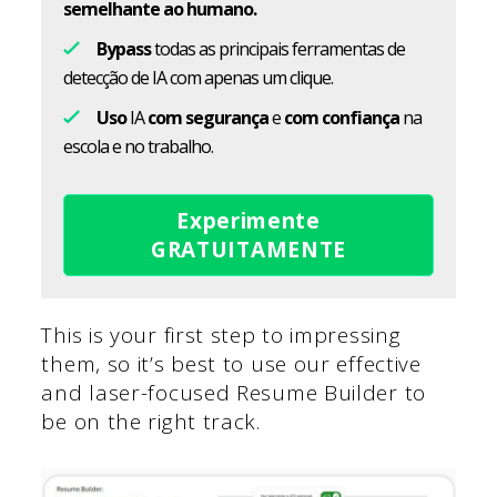
semelhante ao humano.
Bypass
todas as principais ferramentas de
detecção de IA com apenas um clique.
Uso
IA
com segurança
e
com confiança
na
escola e no trabalho.
Experimente
GRATUITAMENTE
This is your first step to impressing
them, so it’s best to use our effective
and laser-focused Resume Builder to
be on the right track.