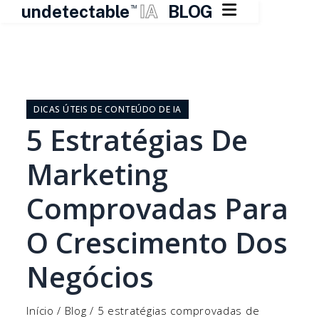

undetectable
IA
BLOG
TM
Pular
para
o
DICAS ÚTEIS DE CONTEÚDO DE IA
conteúdo
5 Estratégias De
Marketing
Comprovadas Para
O Crescimento Dos
Negócios
Início
/
Blog
/
5 estratégias comprovadas de