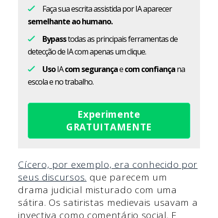
Faça sua escrita assistida por IA aparecer
semelhante ao humano.
Bypass
todas as principais ferramentas de
detecção de IA com apenas um clique.
Uso
IA
com segurança
e
com confiança
na
escola e no trabalho.
Experimente
GRATUITAMENTE
Cícero, por exemplo, era conhecido por
seus discursos.
que parecem um
drama judicial misturado com uma
sátira. Os satiristas medievais usavam a
invectiva como comentário social. E