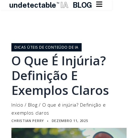

undetectable
IA
BLOG
TM
Pular
para
o
DICAS ÚTEIS DE CONTEÚDO DE IA
conteúdo
O Que É Injúria?
Definição E
Exemplos Claros
Início
/
Blog
/
O que é injúria? Definição e
exemplos claros
CHRISTIAN PERRY
DEZEMBRO 11, 2025
▪