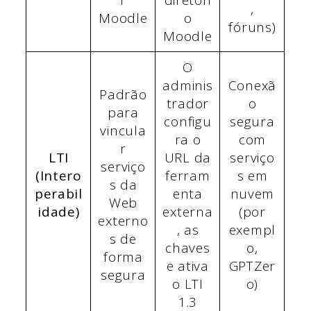
r
diretóri
,
Moodle
o
fóruns)
Moodle
O
adminis
Conexã
Padrão
trador
o
para
configu
segura
vincula
ra o
com
r
LTI
URL da
serviço
serviço
(Intero
ferram
s em
s da
perabil
enta
nuvem
Web
idade)
externa
(por
externo
, as
exempl
s de
chaves
o,
forma
e ativa
GPTZer
segura
o LTI
o)
1.3