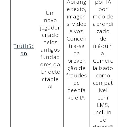
Abrang
por IA
e texto,
por
Um
imagen
meio de
novo
s, vídeo
aprendi
jogador
e voz.
zado
criado
Concen
de
pelos
TruthSc
tra-se
máquin
antigos
an
na
a.
fundad
preven
Comerc
ores da
ção de
ializado
Undete
fraudes
como
ctable
de
compat
AI
deepfa
ível
ke e IA.
com
LMS,
incluin
do