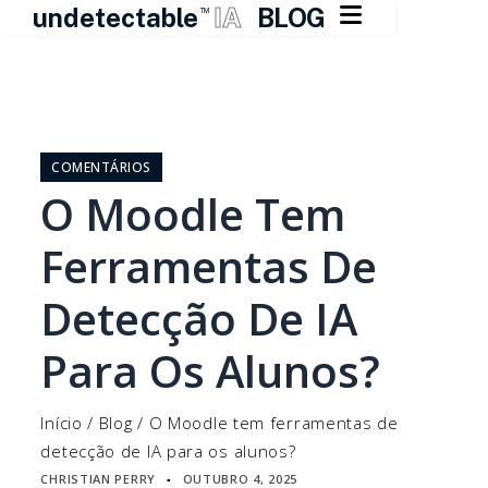

undetectable
IA
BLOG
TM
Pular
para
o
COMENTÁRIOS
conteúdo
O Moodle Tem
Ferramentas De
Detecção De IA
Para Os Alunos?
Início
/
Blog
/
O Moodle tem ferramentas de
detecção de IA para os alunos?
CHRISTIAN PERRY
OUTUBRO 4, 2025
▪