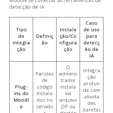
Moodle se conectar às ferramentas de
detecção de IA:
Caso
Tipo
Instala
de uso
de
Definiç
ção/Co
para
integra
ão
nfigura
detecç
ção
ção
ão de
IA
O
Integra
Pacotes
adminis
ção
de
trador
profun
Plug-
código
instala
da com
ins do
instala
via
ativida
Moodl
dos no
arquivo
des
e
servido
ZIP ou
(tarefas