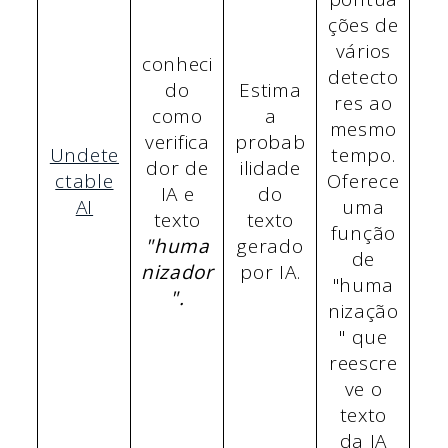
ções de
vários
conheci
detecto
do
Estima
res ao
como
a
mesmo
verifica
probab
Undete
tempo.
dor de
ilidade
ctable
Oferece
IA e
do
AI
uma
texto
texto
função
"huma
gerado
de
nizador
por IA.
"huma
".
nização
" que
reescre
ve o
texto
da IA