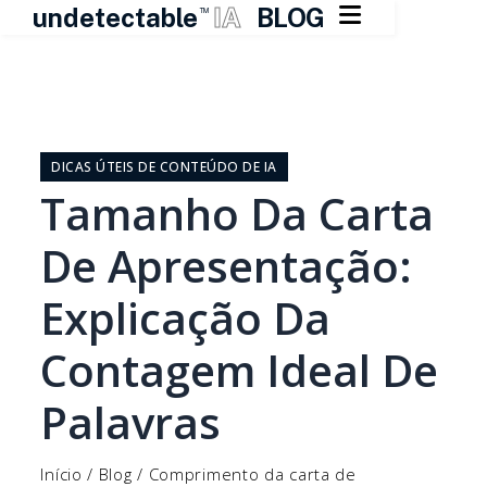

undetectable
IA
BLOG
TM
Pular
para
o
DICAS ÚTEIS DE CONTEÚDO DE IA
conteúdo
Tamanho Da Carta
De Apresentação:
Explicação Da
Contagem Ideal De
Palavras
Início
/
Blog
/
Comprimento da carta de