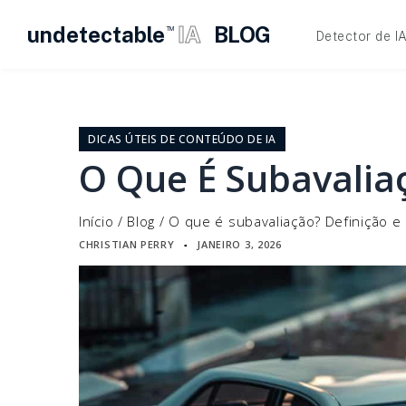
undetectable
IA
BLOG
TM
Detector de I
Pular
para
o
DICAS ÚTEIS DE CONTEÚDO DE IA
conteúdo
O Que É Subavalia
Início
/
Blog
/
O que é subavaliação? Definição e
CHRISTIAN PERRY
JANEIRO 3, 2026
▪