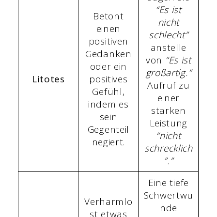
“Es ist
Betont
nicht
einen
schlecht”
positiven
anstelle
Gedanken
von
“Es ist
oder ein
großartig.”
Litotes
positives
Aufruf zu
Gefühl,
einer
indem es
starken
sein
Leistung
Gegenteil
“nicht
negiert.
schrecklich
”.”
Eine tiefe
Schwertwu
Verharmlo
nde
st etwas