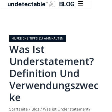

undetectable
AI
BLOG
TM
Zum
Inhalt
springen
HILFREICHE TIPPS ZU AI-INHALTEN
Was Ist
Understatement?
Definition Und
Verwendungszwec
Ke
Startseite
/
Blog
/
Was ist Understatement?