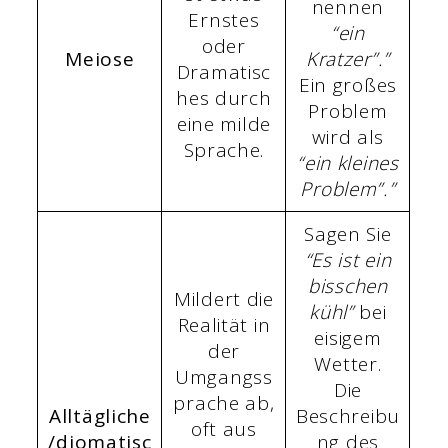
nennen
Ernstes
“ein
oder
Meiose
Kratzer”.”
Dramatisc
Ein großes
hes durch
Problem
eine milde
wird als
Sprache.
“ein kleines
Problem”.”
Sagen Sie
“Es ist ein
bisschen
Mildert die
kühl”
bei
Realität in
eisigem
der
Wetter.
Umgangss
Die
prache ab,
Alltägliche
Beschreibu
oft aus
/diomatisc
ng des