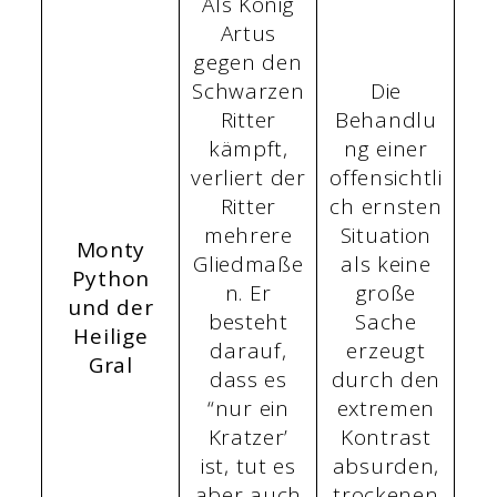
Als König
Artus
gegen den
Schwarzen
Die
Ritter
Behandlu
kämpft,
ng einer
verliert der
offensichtli
Ritter
ch ernsten
mehrere
Situation
Monty
Gliedmaße
als keine
Python
n. Er
große
und der
besteht
Sache
Heilige
darauf,
erzeugt
Gral
dass es
durch den
“nur ein
extremen
Kratzer’
Kontrast
ist, tut es
absurden,
aber auch
trockenen