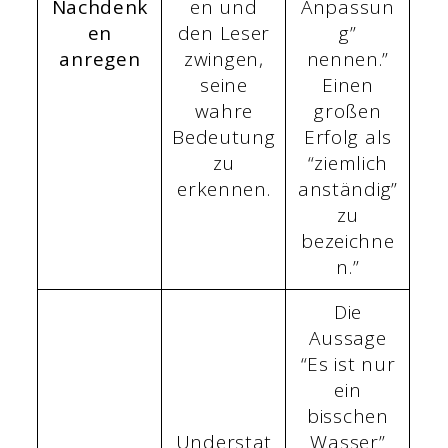
Nachdenk
en und
Anpassun
en
den Leser
g”
anregen
zwingen,
nennen.”
seine
Einen
wahre
großen
Bedeutung
Erfolg als
zu
“ziemlich
erkennen.
anständig”
zu
bezeichne
n.”
Die
Aussage
“Es ist nur
ein
bisschen
Understat
Wasser”