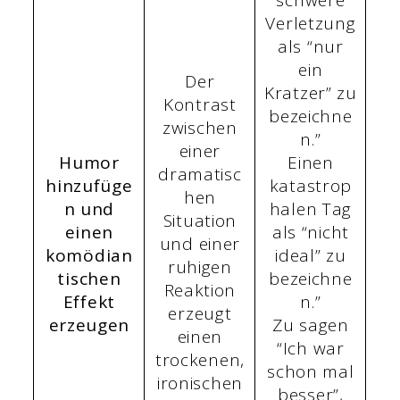
schwere
Verletzung
als “nur
ein
Der
Kratzer” zu
Kontrast
bezeichne
zwischen
n.”
einer
Humor
Einen
dramatisc
hinzufüge
katastrop
hen
n und
halen Tag
Situation
einen
als “nicht
und einer
komödian
ideal” zu
ruhigen
tischen
bezeichne
Reaktion
Effekt
n.”
erzeugt
erzeugen
Zu sagen
einen
“Ich war
trockenen,
schon mal
ironischen
besser”,