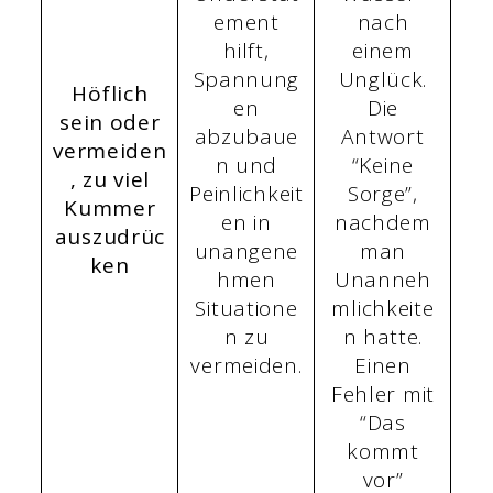
ement
nach
hilft,
einem
Spannung
Unglück.
Höflich
en
Die
sein oder
abzubaue
Antwort
vermeiden
n und
“Keine
, zu viel
Peinlichkeit
Sorge”,
Kummer
en in
nachdem
auszudrüc
unangene
man
ken
hmen
Unanneh
Situatione
mlichkeite
n zu
n hatte.
vermeiden.
Einen
Fehler mit
“Das
kommt
vor”