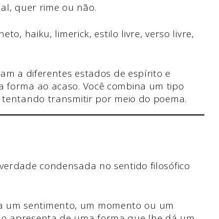
al, quer rime ou não.
o, haiku, limerick, estilo livre, verso livre,
am a diferentes estados de espírito e
a forma ao acaso. Você combina um tipo
 tentando transmitir por meio do poema.
 verdade condensada no sentido filosófico
ga um sentimento, um momento ou um
e o apresenta de uma forma que lhe dá um