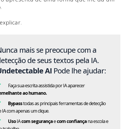
.
xplicar.
Nunca mais se preocupe com a
etecção de seus textos pela IA.
Undetectable AI
Pode lhe ajudar:
Faça sua escrita assistida por IA aparecer
emelhante ao humano.
Bypass
todas as principais ferramentas de detecção
e IA com apenas um clique.
Uso
IA
com segurança
e
com confiança
na escola e
o trabalho.