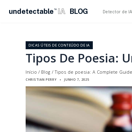
undetectable
IA
BLOG
TM
Detector de I
Pular
para
o
DICAS ÚTEIS DE CONTEÚDO DE IA
conteúdo
Tipos De Poesia: 
Início
/
Blog
/
Tipos de poesia: A Complete Guid
CHRISTIAN PERRY
JUNHO 7, 2025
▪