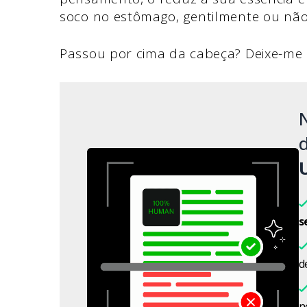
soco no estômago, gentilmente ou não
Passou por cima da cabeça? Deixe-me e
d
s
d
n