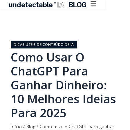

undetectable
IA
BLOG
TM
Pular
para
o
DICAS ÚTEIS DE CONTEÚDO DE IA
conteúdo
Como Usar O
ChatGPT Para
Ganhar Dinheiro:
10 Melhores Ideias
Para 2025
Início
/
Blog
/
Como usar o ChatGPT para ganhar