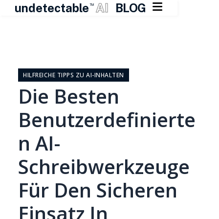

undetectable
AI
BLOG
TM
Zum
Inhalt
springen
HILFREICHE TIPPS ZU AI-INHALTEN
Die Besten
Benutzerdefinierte
N AI-
Schreibwerkzeuge
Für Den Sicheren
Einsatz In