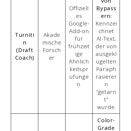
von
Offiziell
Bypass
es
ern:
Google-
Kennzei
Add-on
chnet
Turniti
Akade
für
AI-Text,
n
mische
frühzeit
der von
(Draft
Forsch
ige
ausgekl
Coach)
er
Ähnlich
ügelten
keitspr
Paraph
üfunge
rasierer
n.
n
“getarn
t”
wurde.
Color-
Grade