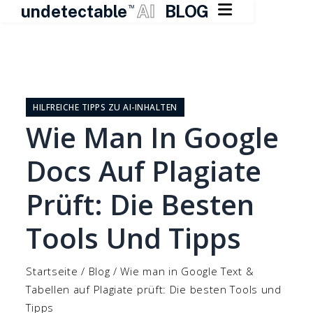

undetectable
AI
BLOG
TM
Zum
Inhalt
springen
HILFREICHE TIPPS ZU AI-INHALTEN
Wie Man In Google
Docs Auf Plagiate
Prüft: Die Besten
Tools Und Tipps
Startseite
/
Blog
/
Wie man in Google Text &
Tabellen auf Plagiate prüft: Die besten Tools und
Tipps