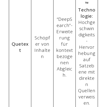
™
Techno
logie:
“DeepS
Hochge
earch”-
schwin
Erweite
digkeits
Schöpf
rung
-
Quetex
er von
für
Hervor
t
Inhalte
kontext
hebung
n
bezoge
auf
nen
Satzeb
Abgleic
ene mit
h.
direkte
n
Quellen
verweis
en.