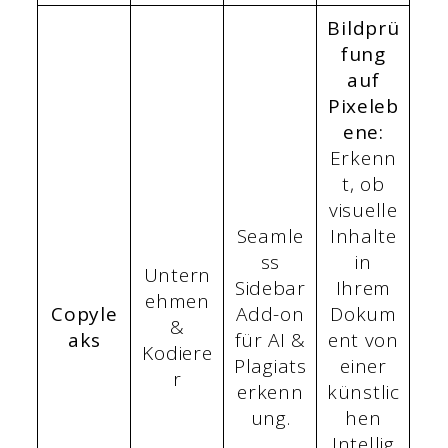
Bildprü
fung
auf
Pixeleb
ene:
Erkenn
t, ob
visuelle
Seamle
Inhalte
ss
in
Untern
Sidebar
Ihrem
ehmen
Copyle
Add-on
Dokum
&
aks
für AI &
ent von
Kodiere
Plagiats
einer
r
erkenn
künstlic
ung.
hen
Intellig