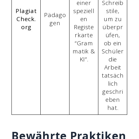
einer
Schreib
Plagiat
speziell
stile,
Pädago
Check.
en
um zu
gen
org
Registe
überpr
rkarte
üfen,
“Gram
ob ein
matik &
Schüler
KI”.
die
Arbeit
tatsäch
lich
geschri
eben
hat.
Bewährte Praktiken