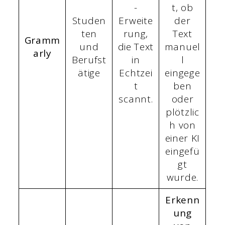
-
t, ob
Studen
Erweite
der
ten
rung,
Text
Gramm
und
die Text
manuel
arly
Berufst
in
l
ätige
Echtzei
eingege
t
ben
scannt.
oder
plötzlic
h von
einer KI
eingefü
gt
wurde.
Erkenn
ung