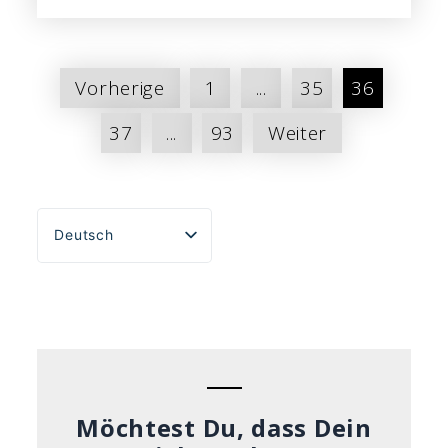
Seitennummerierung
Vorherige
1
...
35
36
der
37
...
93
Weiter
Beiträge
Deutsch
English
Español
Português do Brasil
Français
Italiano
Möchtest Du, dass Dein