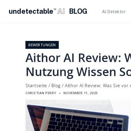
undetectable
AI
BLOG
TM
AI-Detektor
Zum
Inhalt
springen
BEWERTUNGEN
Aithor AI Review: 
Nutzung Wissen So
Startseite
/
Blog
/
Aithor AI Review: Was Sie vor
CHRISTIAN PERRY
NOVEMBER 11, 2025
▪