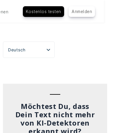
Kostenlos testen
Anmelden
enen
Deutsch
English
Español
Português do Brasil
Français
Italiano
Möchtest Du, dass
Dein Text nicht mehr
von KI-Detektoren
erkannt wird?