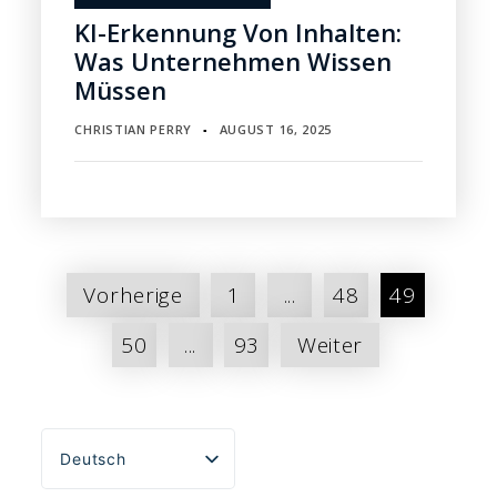
KI-Erkennung Von Inhalten:
Was Unternehmen Wissen
Müssen
CHRISTIAN PERRY
AUGUST 16, 2025
▪
Seitennummerierung
Vorherige
1
...
48
49
der
50
...
93
Weiter
Beiträge
Deutsch
English