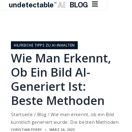

undetectable
AI
BLOG
TM
Zum
Inhalt
springen
HILFREICHE TIPPS ZU AI-INHALTEN
Wie Man Erkennt,
Ob Ein Bild AI-
Generiert Ist:
Beste Methoden
Startseite
/
Blog
/
Wie man erkennt, ob ein Bild
künstlich generiert wurde: Die besten Methoden
CHRISTIAN PERRY
MÄRZ 26, 2025
▪