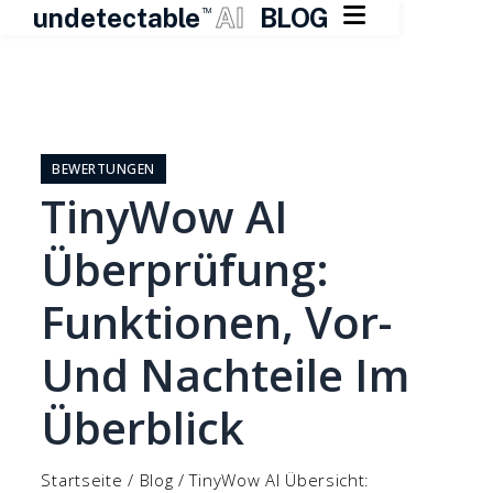

undetectable
AI
BLOG
TM
Zum
Inhalt
springen
BEWERTUNGEN
TinyWow AI
Überprüfung:
Funktionen, Vor-
Und Nachteile Im
Überblick
Startseite
/
Blog
/
TinyWow AI Übersicht: