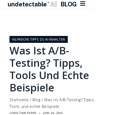

undetectable
AI
BLOG
TM
Zum
Inhalt
springen
HILFREICHE TIPPS ZU AI-INHALTEN
Was Ist A/B-
Testing? Tipps,
Tools Und Echte
Beispiele
Startseite
/
Blog
/
Was ist A/B-Testing? Tipps,
Tools und echte Beispiele
CHRISTIAN PERRY
JUNI 26, 2025
▪