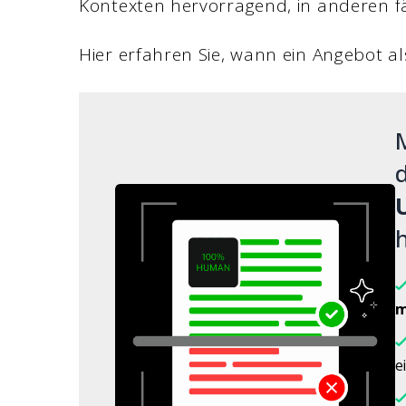
Kontexten hervorragend, in anderen fäl
Hier erfahren Sie, wann ein Angebot al
M
d
h
m
e