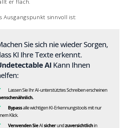
lt er flach.
s Ausgangspunkt sinnvoll ist:
achen Sie sich nie wieder Sorgen,
ass KI Ihre Texte erkennt.
Undetectable AI
Kann Ihnen
elfen:
Lassen Sie Ihr AI-unterstütztes Schreiben erscheinen
enschenähnlich.
Bypass
alle wichtigen KI-Erkennungstools mit nur
inem Klick.
Verwenden Sie
AI
sicher
und
zuversichtlich
in