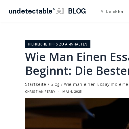
undetectable
AI
BLOG
TM
AI-Detektor
Zum
Inhalt
springen
HILFREICHE TIPPS ZU AI-INHALTEN
Wie Man Einen Ess
Beginnt: Die Beste
Startseite
/
Blog
/
Wie man einen Essay mit einem
CHRISTIAN PERRY
MAI 4, 2025
▪