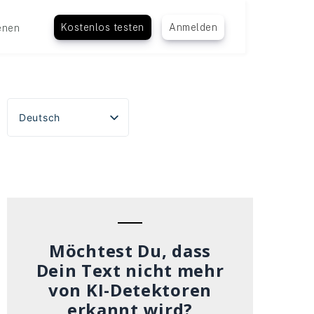
Kostenlos testen
Anmelden
enen
Deutsch
English
Español
Português do Brasil
Français
Italiano
Möchtest Du, dass
Dein Text nicht mehr
von KI-Detektoren
erkannt wird?