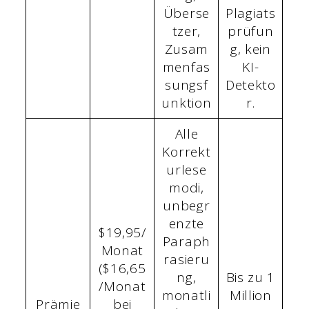
Überse
Plagiats
tzer,
prüfun
Zusam
g, kein
menfas
KI-
sungsf
Detekto
unktion
r.
Alle
Korrekt
urlese
modi,
unbegr
enzte
$19,95/
Paraph
Monat
rasieru
($16,65
ng,
Bis zu 1
/Monat
monatli
Million
Prämie
bei