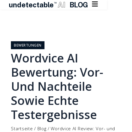

undetectable
AI
BLOG
TM
Zum
Inhalt
springen
BEWERTUNGEN
Wordvice AI
Bewertung: Vor-
Und Nachteile
Sowie Echte
Testergebnisse
Startseite
/
Blog
/
Wordvice AI Review: Vor- und