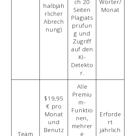
ch 20
Wörter/
halbjäh
Seiten
Monat
rlicher
Plagiats
Abrech
prüfun
nung)
g und
Zugriff
auf den
KI-
Detekto
r.
Alle
Premiu
$19,95
m-
€ pro
Funktio
Monat
Erforde
nen,
und
rt
mehrer
Benutz
jährlich
Team
e