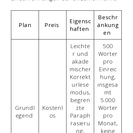
Beschr
Eigensc
Plan
Preis
änkung
haften
en
Leichte
500
r und
Wörter
akade
pro
mischer
Einreic
Korrekt
hung,
urlese
insgesa
modus,
mt
begren
5.000
Grundl
Kostenl
zte
Wörter
egend
os
Paraph
pro
rasieru
Monat,
ng,
keine