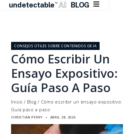

undetectable
AI
BLOG
TM
Ir
al
contenido
CONSEJOS ÚTILES SOBRE CONTENIDOS DE IA
Cómo Escribir Un
Ensayo Expositivo:
Guía Paso A Paso
Inicio
/
Blog
/
Cómo escribir un ensayo expositivo:
Guía paso a paso
CHRISTIAN PERRY
ABRIL 28, 2026
▪