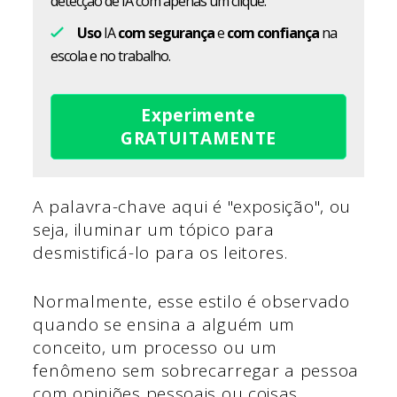
detecção de IA com apenas um clique.
Uso
IA
com segurança
e
com confiança
na
escola e no trabalho.
Experimente
GRATUITAMENTE
A palavra-chave aqui é "exposição", ou
seja, iluminar um tópico para
desmistificá-lo para os leitores.
Normalmente, esse estilo é observado
quando se ensina a alguém um
conceito, um processo ou um
fenômeno sem sobrecarregar a pessoa
com opiniões pessoais ou coisas