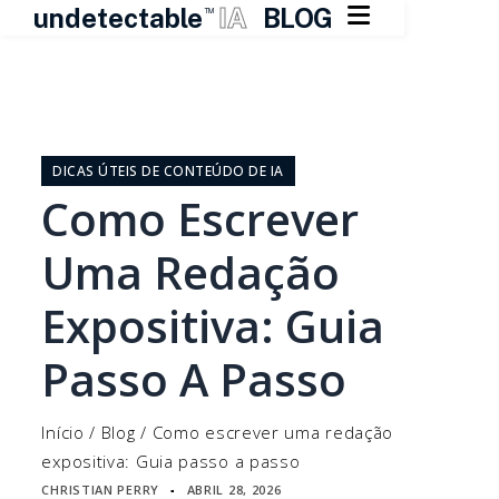

undetectable
IA
BLOG
TM
Pular
para
o
DICAS ÚTEIS DE CONTEÚDO DE IA
conteúdo
Como Escrever
Uma Redação
Expositiva: Guia
Passo A Passo
Início
/
Blog
/
Como escrever uma redação
expositiva: Guia passo a passo
CHRISTIAN PERRY
ABRIL 28, 2026
▪