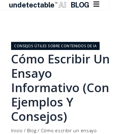

undetectable
AI
BLOG
TM
Ir
al
contenido
CONSEJOS ÚTILES SOBRE CONTENIDOS DE IA
Cómo Escribir Un
Ensayo
Informativo (con
Ejemplos Y
Consejos)
Inicio
/
Blog
/
Cómo escribir un ensayo