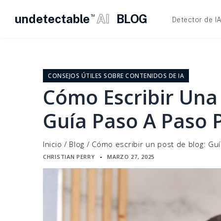
undetectable
AI
BLOG
TM
Detector de I
Ir
al
contenido
CONSEJOS ÚTILES SOBRE CONTENIDOS DE IA
Cómo Escribir Una
Guía Paso A Paso P
Inicio
/
Blog
/
Cómo escribir un post de blog: Guí
CHRISTIAN PERRY
MARZO 27, 2025
▪