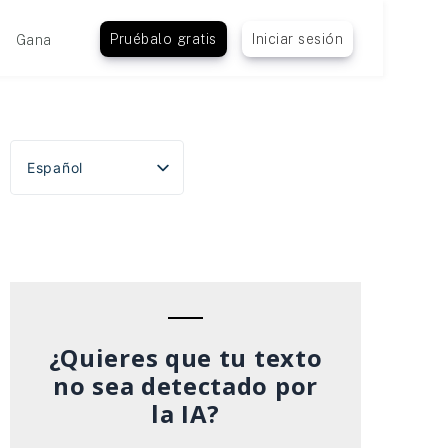
Pruébalo gratis
Iniciar sesión
Gana
Español
English
Português do Brasil
Deutsch
Français
Italiano
¿Quieres que tu texto
no sea detectado por
la IA?