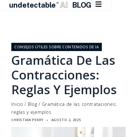

undetectable
AI
BLOG
TM
Ir
al
contenido
CONSEJOS ÚTILES SOBRE CONTENIDOS DE IA
Gramática De Las
Contracciones:
Reglas Y Ejemplos
Inicio
/
Blog
/
Gramática de las contrataciones:
reglas y ejemplos
CHRISTIAN PERRY
AGOSTO 2, 2025
▪