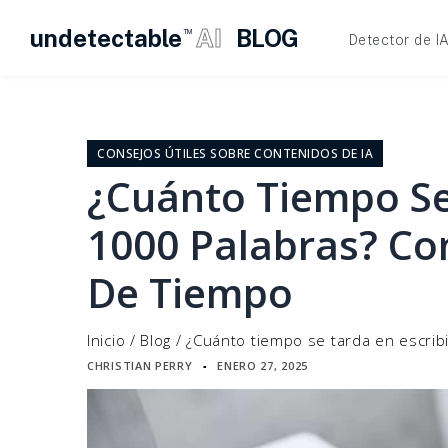
undetectable
AI
BLOG
TM
Detector de I
Ir
al
contenido
CONSEJOS ÚTILES SOBRE CONTENIDOS DE IA
¿Cuánto Tiempo Se 
1000 Palabras? Co
De Tiempo
Inicio
/
Blog
/
¿Cuánto tiempo se tarda en escrib
CHRISTIAN PERRY
ENERO 27, 2025
▪