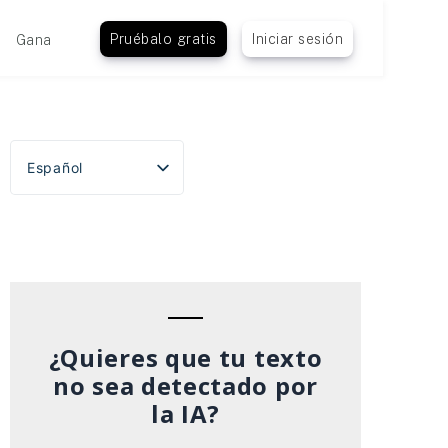
Pruébalo gratis
Iniciar sesión
Gana
Español
English
Português do Brasil
Deutsch
Français
Italiano
¿Quieres que tu texto
no sea detectado por
la IA?