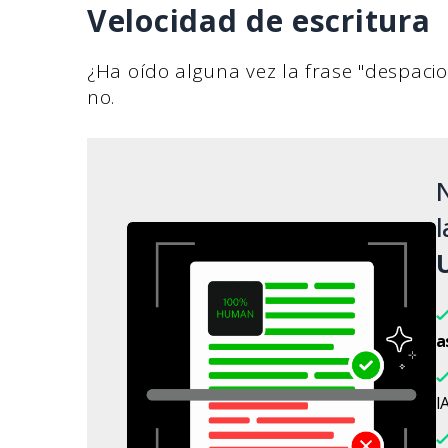
Velocidad de escritura
¿Ha oído alguna vez la frase "despacio
no.
N
l
a
IA