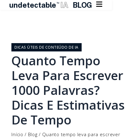

undetectable
IA
BLOG
TM
Pular
para
o
DICAS ÚTEIS DE CONTEÚDO DE IA
conteúdo
Quanto Tempo
Leva Para Escrever
1000 Palavras?
Dicas E Estimativas
De Tempo
Início
/
Blog
/
Quanto tempo leva para escrever