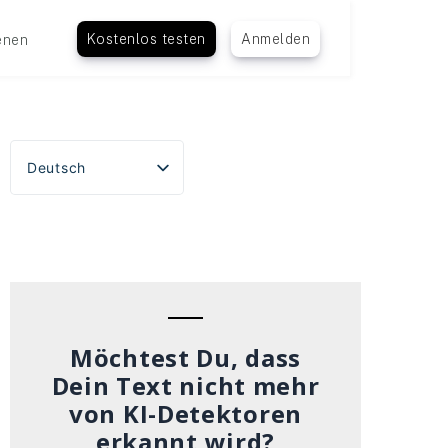
Kostenlos testen
Anmelden
enen
Deutsch
English
Español
Português do Brasil
Français
Italiano
Möchtest Du, dass
Dein Text nicht mehr
von KI-Detektoren
erkannt wird?