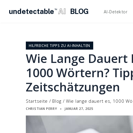
undetectable
AI
BLOG
TM
AI-Detektor
Zum
Inhalt
springen
HILFREICHE TIPPS ZU AI-INHALTEN
Wie Lange Dauert 
1000 Wörtern? Tip
Zeitschätzungen
Startseite
/
Blog
/
Wie lange dauert es, 1000 Wö
CHRISTIAN PERRY
JANUAR 27, 2025
▪