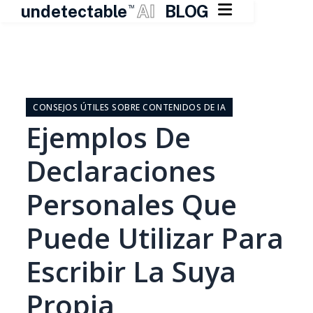

undetectable
AI
BLOG
TM
Ir
al
contenido
CONSEJOS ÚTILES SOBRE CONTENIDOS DE IA
Ejemplos De
Declaraciones
Personales Que
Puede Utilizar Para
Escribir La Suya
Propia