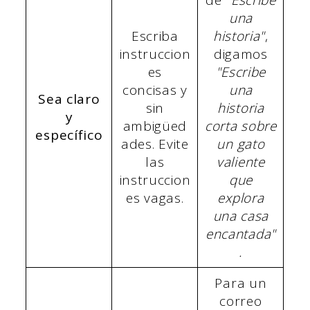
una
Escriba
historia"
,
instruccion
digamos
es
"Escribe
concisas y
una
Sea claro
sin
historia
y
ambigüed
corta sobre
específico
ades. Evite
un gato
las
valiente
instruccion
que
es vagas.
explora
una casa
encantada"
.
Para un
correo