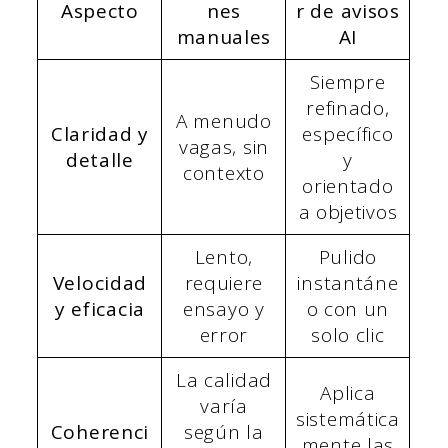
Aspecto
nes
r de avisos
manuales
AI
Siempre
refinado,
A menudo
Claridad y
específico
vagas, sin
detalle
y
contexto
orientado
a objetivos
Lento,
Pulido
Velocidad
requiere
instantáne
y eficacia
ensayo y
o con un
error
solo clic
La calidad
Aplica
varía
sistemática
Coherenci
según la
mente las