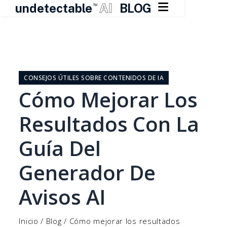

undetectable
AI
BLOG
TM
Ir
al
contenido
CONSEJOS ÚTILES SOBRE CONTENIDOS DE IA
Cómo Mejorar Los
Resultados Con La
Guía Del
Generador De
Avisos AI
Inicio
/
Blog
/
Cómo mejorar los resultados