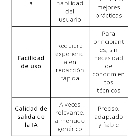
a
habilidad
mejores
del
prácticas
usuario
Para
principiant
Requiere
es, sin
experienci
Facilidad
necesidad
a en
de uso
de
redacción
conocimien
rápida
tos
técnicos
A veces
Calidad de
Preciso,
relevante,
salida de
adaptado
a menudo
la IA
y fiable
genérico