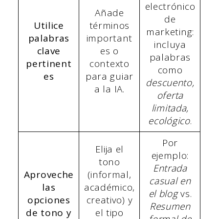
electrónico
Añade
de
Utilice
términos
marketing:
palabras
important
incluya
clave
es o
palabras
pertinent
contexto
como
es
para guiar
descuento,
a la IA.
oferta
limitada,
ecológico
.
Por
Elija el
ejemplo:
tono
Entrada
Aproveche
(informal,
casual en
las
académico,
el blog
vs.
opciones
creativo) y
Resumen
de tono y
el tipo
formal de