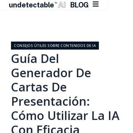

undetectable
AI
BLOG
TM
Ir
al
contenido
CONSEJOS ÚTILES SOBRE CONTENIDOS DE IA
Guía Del
Generador De
Cartas De
Presentación:
Cómo Utilizar La IA
Con Eficacia