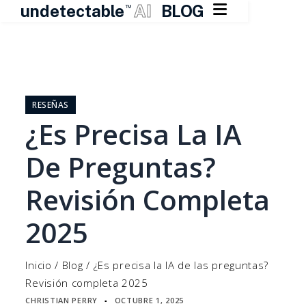

undetectable
AI
BLOG
TM
Ir
al
contenido
RESEÑAS
¿Es Precisa La IA
De Preguntas?
Revisión Completa
2025
Inicio
/
Blog
/
¿Es precisa la IA de las preguntas?
Revisión completa 2025
CHRISTIAN PERRY
OCTUBRE 1, 2025
▪