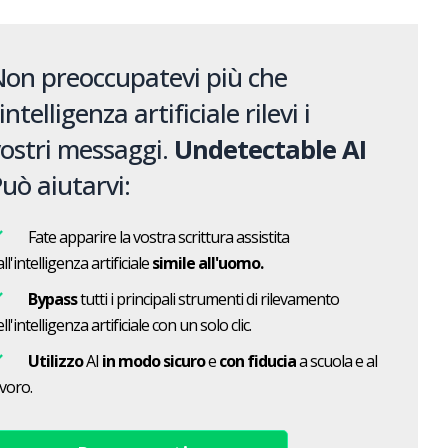
on preoccupatevi più che
'intelligenza artificiale rilevi i
ostri messaggi.
Undetectable AI
uò aiutarvi:
Fate apparire la vostra scrittura assistita
ll'intelligenza artificiale
simile all'uomo.
Bypass
tutti i principali strumenti di rilevamento
ll'intelligenza artificiale con un solo clic.
Utilizzo
AI
in modo sicuro
e
con fiducia
a scuola e al
avoro.