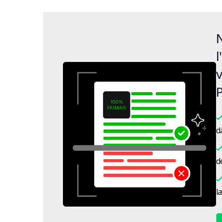
N
l
v
P
da
de
l