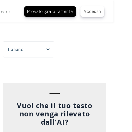
Provalo gratuitamente
Accesso
nare
Italiano
English
Español
Português do Brasil
Deutsch
Français
Vuoi che il tuo testo
non venga rilevato
dall'AI?