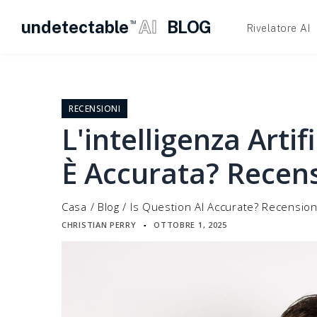
undetectable
AI
BLOG
TM
Rivelatore AI
Vai
al
contenuto
RECENSIONI
L'intelligenza Arti
È Accurata? Recen
Casa
/
Blog
/
Is Question AI Accurate? Recensio
CHRISTIAN PERRY
OTTOBRE 1, 2025
▪