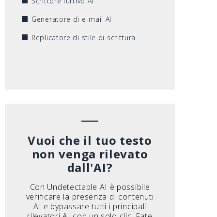
Scrittore furtivo AI
Generatore di e-mail AI
Replicatore di stile di scrittura
Vuoi che il tuo testo
non venga rilevato
dall'AI?
Con Undetectable AI è possibile
verificare la presenza di contenuti
AI e bypassare tutti i principali
rilevatori AI con un solo clic. Fate