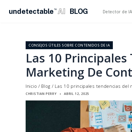
undetectable
AI
BLOG
TM
Detector de I
Ir
al
contenido
CONSEJOS ÚTILES SOBRE CONTENIDOS DE IA
Las 10 Principales
Marketing De Cont
Inicio
/
Blog
/
Las 10 principales tendencias del
CHRISTIAN PERRY
ABRIL 12, 2025
▪