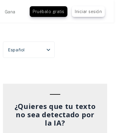
Pruébalo gratis
Iniciar sesión
Gana
Español
English
Português do Brasil
Deutsch
Français
Italiano
¿Quieres que tu texto
no sea detectado por
la IA?