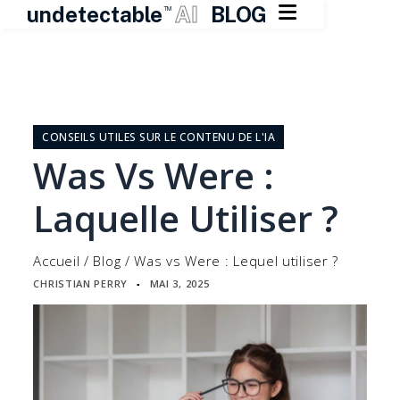

undetectable
AI
BLOG
TM
Skip
to
content
CONSEILS UTILES SUR LE CONTENU DE L'IA
Was Vs Were :
Laquelle Utiliser ?
Accueil
/
Blog
/
Was vs Were : Lequel utiliser ?
CHRISTIAN PERRY
MAI 3, 2025
▪