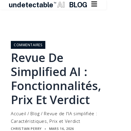

undetectable
AI
BLOG
TM
Skip
to
content
COMMENTAIRES
Revue De
Simplified AI :
Fonctionnalités,
Prix Et Verdict
Accueil
/
Blog
/
Revue de l'IA simplifiée :
Caractéristiques, Prix et Verdict
CHRISTIAN PERRY
MARS 16, 2026
▪