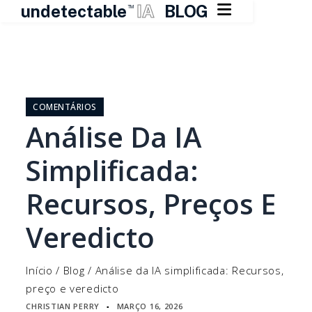

undetectable
IA
BLOG
TM
Pular
para
o
COMENTÁRIOS
conteúdo
Análise Da IA
Simplificada:
Recursos, Preços E
Veredicto
Início
/
Blog
/
Análise da IA simplificada: Recursos,
preço e veredicto
CHRISTIAN PERRY
MARÇO 16, 2026
▪