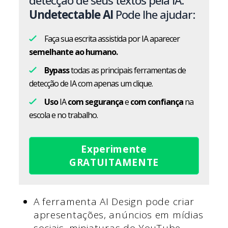
detecção de seus textos pela IA.
Undetectable AI
Pode lhe ajudar:
Faça sua escrita assistida por IA aparecer
semelhante ao humano.
Bypass
todas as principais ferramentas de
detecção de IA com apenas um clique.
Uso
IA
com segurança
e
com confiança
na
escola e no trabalho.
Experimente
GRATUITAMENTE
A ferramenta AI Design pode criar
apresentações, anúncios em mídias