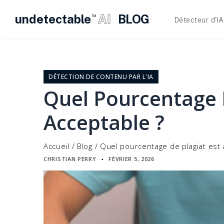
undetectable
AI
BLOG
TM
Détecteur d'IA
Skip
to
content
DÉTECTION DE CONTENU PAR L'IA
Quel Pourcentage D
Acceptable ?
Accueil
/
Blog
/
Quel pourcentage de plagiat est 
CHRISTIAN PERRY
FÉVRIER 5, 2026
▪