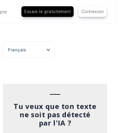
Essaie-le gratuitement
Connexion
gne
Français
English
Español
Português do Brasil
Deutsch
Italiano
Tu veux que ton texte
ne soit pas détecté
par l'IA ?