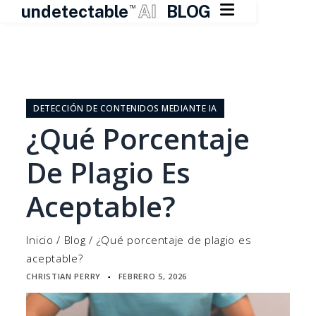

undetectable
AI
BLOG
TM
Ir
al
contenido
DETECCIÓN DE CONTENIDOS MEDIANTE IA
¿Qué Porcentaje
De Plagio Es
Aceptable?
Inicio
/
Blog
/
¿Qué porcentaje de plagio es
aceptable?
CHRISTIAN PERRY
FEBRERO 5, 2026
▪