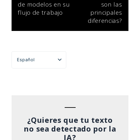
de modelos en su
son las
entradas
flujo de trabajo
principales
diferencias?
Español
English
Português do Brasil
Deutsch
Français
Italiano
¿Quieres que tu texto
no sea detectado por la
IA?