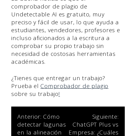
comprobador de plagio de
Undetectable AI es gratuito, muy
preciso y fácil de usar, lo que ayuda a
estudiantes, vendedores, profesores e
incluso aficionados a la escritura a
comprobar su propio trabajo sin
necesidad de costosas herramientas
académicas.
¿Tienes que entregar un trabajo?
Prueba el
Comprobador de plagio
sobre su trabajo
!
Navegación
Anterior:
Cómo
Siguiente:
detectar lagunas
ChatGPT Plus vs
de
en la alineación
Empresa: ¿Cuáles