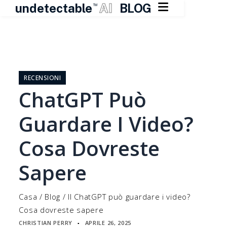

undetectable
AI
BLOG
TM
Vai
al
contenuto
RECENSIONI
ChatGPT Può
Guardare I Video?
Cosa Dovreste
Sapere
Casa
/
Blog
/
Il ChatGPT può guardare i video?
Cosa dovreste sapere
CHRISTIAN PERRY
APRILE 26, 2025
▪