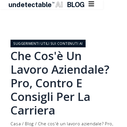

undetectable
AI
BLOG
TM
Vai
al
contenuto
SUGGERIMENTI UTILI SUI CONTENUTI AI
Che Cos'è Un
Lavoro Aziendale?
Pro, Contro E
Consigli Per La
Carriera
Casa
/
Blog
/
Che cos'è un lavoro aziendale? Pro,