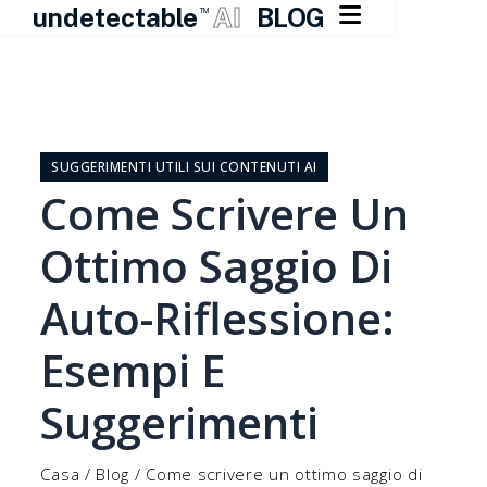

undetectable
AI
BLOG
TM
Vai
al
contenuto
SUGGERIMENTI UTILI SUI CONTENUTI AI
Come Scrivere Un
Ottimo Saggio Di
Auto-Riflessione:
Esempi E
Suggerimenti
Casa
/
Blog
/
Come scrivere un ottimo saggio di