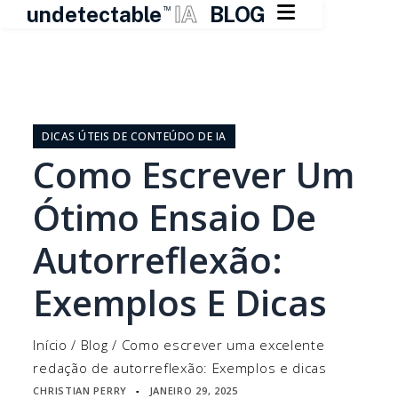

undetectable
IA
BLOG
TM
Pular
para
o
DICAS ÚTEIS DE CONTEÚDO DE IA
conteúdo
Como Escrever Um
Ótimo Ensaio De
Autorreflexão:
Exemplos E Dicas
Início
/
Blog
/
Como escrever uma excelente
redação de autorreflexão: Exemplos e dicas
CHRISTIAN PERRY
JANEIRO 29, 2025
▪