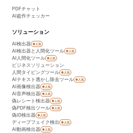
PDFチャット
AI盗作チェッカー
ソリューション
AI検出器
人気
AI検出器と人間化ツール
人気
AI人間化ツール
人気
ビジネスソリューション
人間タイピングツール
人気
AIテキスト透かし除去ツール
人気
AI画像検出器
人気
AI音声検出器
人気
偽レシート検出器
人気
偽PDF検出ツール
人気
偽ID検出器
人気
ディープフェイク検出
人気
AI動画検出器
人気