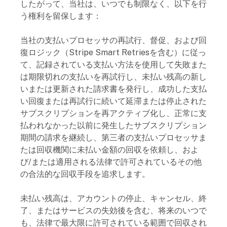
したがって、当社は、いつでも制限なく、以下を行
う権利を留保します：
当社の支払いプロセッサの再試行、督促、および回
復ロジック（Stripe Smart Retriesを含む）に従っ
て、記録されている支払い方法を使用して失敗また
は期限切れの支払いを再試行し、未払い残高の新し
いまたは更新された請求書を発行し、成功した支払
い回復または再試行に続いて延滞または停止された
サブスクリプションを再アクティブ化し、正常に支
払われなかった以前に発生したサブスクリプション
期間の請求を継続し、第三者の支払いプロセッサま
たは回収機関に未払い金額の回収を依頼し、およ
び/または適用される法律で許可されているその他
の合法的な回収手段を追求します。
未払い残高は、アカウントの停止、キャンセル、終
了、またはサービスの失効後を含む、将来のいつで
も、法律で最大限に許可されている範囲で回収され