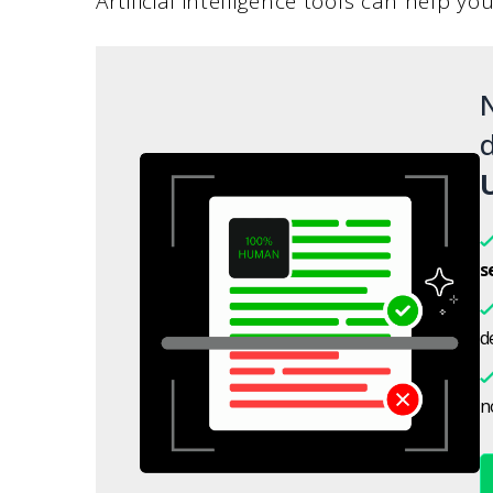
Artificial intelligence tools can help yo
d
s
d
n