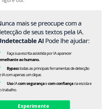
u figure out:
Nunca mais se preocupe com a
etecção de seus textos pela IA.
Undetectable AI
Pode lhe ajudar:
Faça sua escrita assistida por IA aparecer
emelhante ao humano.
Bypass
todas as principais ferramentas de detecção
e IA com apenas um clique.
Uso
IA
com segurança
e
com confiança
na escola e
o trabalho.
Experimente