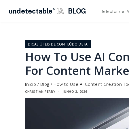
undetectable
IA
BLOG
TM
Detector de I
Pular
para
o
DICAS ÚTEIS DE CONTEÚDO DE IA
conteúdo
How To Use AI Con
For Content Marke
Início
/
Blog
/
How to Use AI Content Creation To
CHRISTIAN PERRY
JUNHO 2, 2026
▪