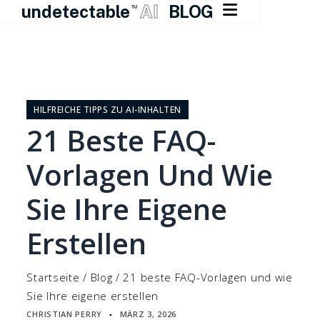

undetectable
AI
BLOG
TM
Zum
Inhalt
springen
HILFREICHE TIPPS ZU AI-INHALTEN
21 Beste FAQ-
Vorlagen Und Wie
Sie Ihre Eigene
Erstellen
Startseite
/
Blog
/
21 beste FAQ-Vorlagen und wie
Sie Ihre eigene erstellen
CHRISTIAN PERRY
MÄRZ 3, 2026
▪