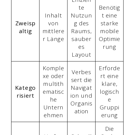
te
Benötig
Inhalt
Nutzun
t eine
Zweisp
von
g des
starke
altig
mittlere
Raums,
mobile
r Länge
sauber
Optimie
es
rung
Layout
Komple
Erforde
Verbes
xe oder
rt eine
sert die
multith
klare,
Katego
Navigat
ematisc
logisch
risiert
ion und
he
e
Organis
Untern
Gruppi
ation
ehmen
erung
Die