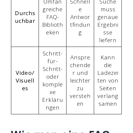
Umfan
Schnell
Suche
greiche
e
muss
Durchs
FAQ-
Antwor
genaue
uchbar
Biblioth
tfindun
Ergebni
eken
g
sse
liefern
Schritt-
Anspre
Kann
für-
chende
die
Schritt-
Video/
r und
Ladezei
oder
Visuell
leichter
ten von
komple
es
zu
Seiten
xe
versteh
verlang
Erkläru
en
samen
ngen