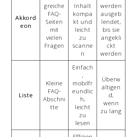
greiche
Inhalt
werden
FAQ-
kompa
ausgeb
Akkord
Seiten
kt und
lendet,
eon
mit
leicht
bis sie
vielen
zu
angekli
Fragen
scanne
ckt
n
werden
Einfach
,
Überw
Kleine
mobilfr
ältigen
FAQ-
eundlic
Liste
d,
Abschni
h,
wenn
tte
leicht
zu lang
zu
lesen
Effizien